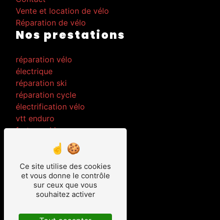
Vente et location de vélo
Réparation de vélo
Nos prestations
réparation vélo
électrique
réparation ski
réparation cycle
électrification vélo
vtt enduro
fartage ski
mise en électrique
de vtt
location vélo
Ce site utilise des cookies
et vous donne le contrôle
musculaire
sur ceux que vous
location ski
souhaitez activer
vente vélo
location vélo