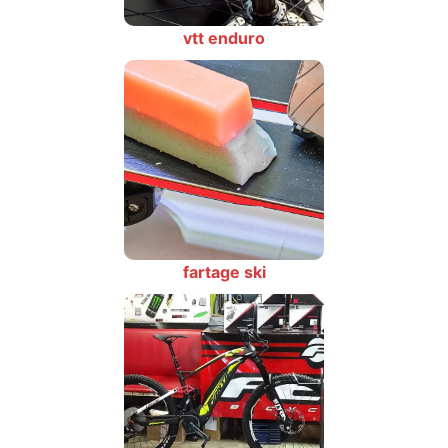
vtt enduro
fartage ski