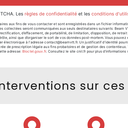
APTCHA. Les
règles de confidentialité
et les
conditions d'util
s aux fins de vous contacter et sont enregistrées dans un fichier informatis
ées collectées seront communiquées aux seuls destinataires suivants: Bear
ectification, d’effacement, de portabilité, de limitation, d’opposition, de retr
trôle, ainsi que d’organiser le sort de vos données post-mortem. Vous pouvez e
 électronique à l'adresse contact@bearnvtt.fr. Un justificatif d'identité p
ée de prescription légale aux fins probatoires et de gestion des contentieux. Vo
ette adresse:
Bloctel.gouv.fr
. Consultez le site cnil.fr pour plus d’informations 
nterventions sur ces 