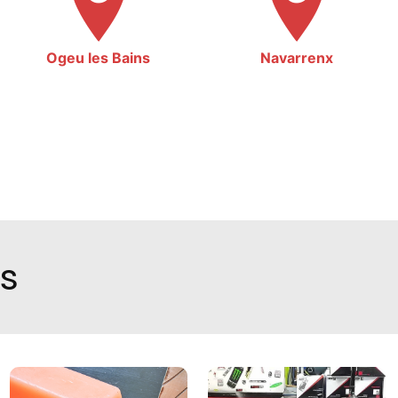
Ogeu les Bains
Navarrenx
ns