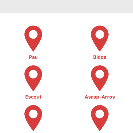
Pau
Bidos
Escout
Asasp-Arros